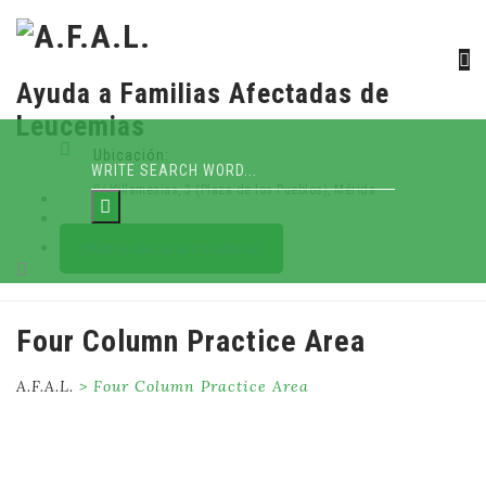
Ayuda a Familias Afectadas de
Leucemias
Ubicación:
C/ Villamesías, 3 (Plaza de los Pueblos), Mérida
¡Hazte socio o colabora!
Skip
Four Column Practice Area
to
content
A.F.A.L.
>
Four Column Practice Area