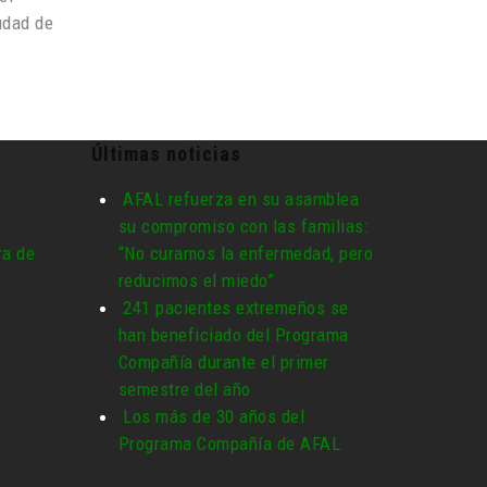
udad de
Últimas noticias
AFAL refuerza en su asamblea
su compromiso con las familias:
a de
“No curamos la enfermedad, pero
reducimos el miedo”
241 pacientes extremeños se
han beneficiado del Programa
Compañía durante el primer
semestre del año
Los más de 30 años del
Programa Compañía de AFAL