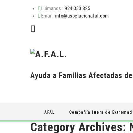
Llámanos :
924 330 825
Email:
info@asociacionafal.com
Ayuda a Familias Afectadas d
Skip
AFAL
Compañía fuera de Extremad
to
content
Category Archives: