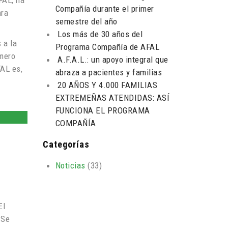
FAL, ha
Compañía durante el primer
ara
semestre del año
Los más de 30 años del
 a la
Programa Compañía de AFAL
amero
A.F.A.L.: un apoyo integral que
FAL es,
abraza a pacientes y familias
20 AÑOS Y 4.000 FAMILIAS
EXTREMEÑAS ATENDIDAS: ASÍ
FUNCIONA EL PROGRAMA
COMPAÑÍA
Categorías
Noticias
(33)
El
 Se