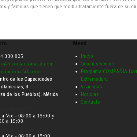
tes y familias que tienen que recibir tratamiento fuera de su ci
cto
Menú
Inicio
4 330 825
Quiénes somos
fo@asociacionafal.com
Programa COMPAÑÍA fuer
ociacionafal.com
ntro de las Capacidades
Extremadura
illamesías, 3 ,
Viviendas
aza de los Pueblos), Mérida
Noticias
Contacto
ario de invierno:
 a Vie - 08:00 a 15:00 y
00 a 19:00
ario de verano:
 a Vie - 08:00 a 15:00