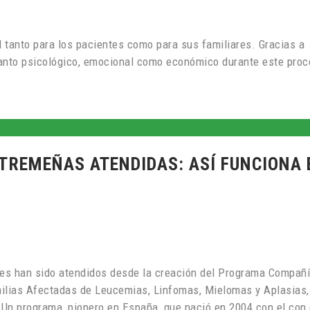
l tanto para los pacientes como para sus familiares. Gracias a
tanto psicológico, emocional como económico durante este pro
XTREMEÑAS ATENDIDAS: ASÍ FUNCIONA 
es han sido atendidos desde la creación del Programa Compañí
milias Afectadas de Leucemias, Linfomas, Mielomas y Aplasias,
 Un programa, pionero en España, que nació en 2004 con el con 