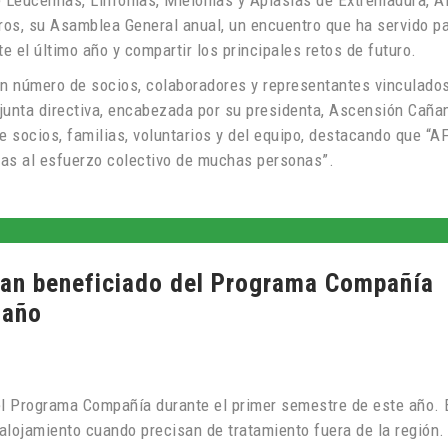
 Leucemias, Linfomas, Mielomas y Aplasias de Extremadura, A
rros, su Asamblea General anual, un encuentro que ha servido p
e el último año y compartir los principales retos de futuro.
an número de socios, colaboradores y representantes vinculados
junta directiva, encabezada por su presidenta, Ascensión Cañ
e socios, familias, voluntarios y del equipo, destacando que “A
cias al esfuerzo colectivo de muchas personas”.
han beneficiado del Programa Compañía
 año
l Programa Compañía durante el primer semestre de este año. 
l alojamiento cuando precisan de tratamiento fuera de la región.