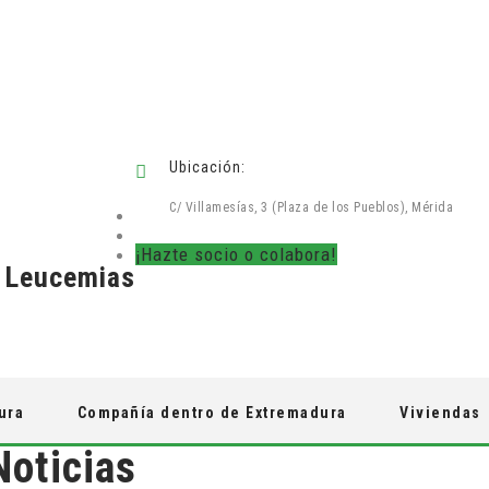
Ubicación:
C/ Villamesías, 3 (Plaza de los Pueblos), Mérida
¡Hazte socio o colabora!
e Leucemias
ura
Compañía dentro de Extremadura
Viviendas
Noticias