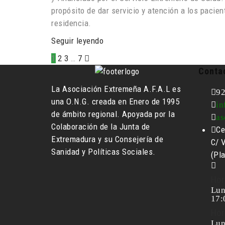
propósito de dar servicio y atención a los pacien
residencia.
Seguir leyendo
1
2
3
…
7
Conta
La Asociación Extremeña A.F.A.L es
92
una O.N.G. creada en Enero de 1995
in
de ámbito regional. Apoyada por la
as
Colaboración de la Junta de
Ce
Extremadura y su Consejería de
C/ V
Sanidad y Políticas Sociales.
(Pl
Hor
Lun
17:
Hor
Lun