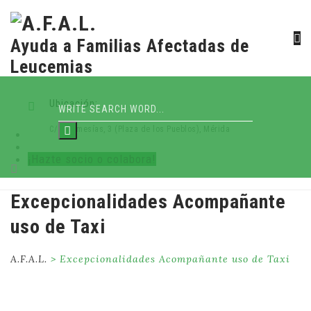
Ayuda a Familias Afectadas de
Leucemias
Ubicación:
C/ Villamesías, 3 (Plaza de los Pueblos), Mérida
¡Hazte socio o colabora!
Skip
Excepcionalidades Acompañante
to
uso de Taxi
content
A.F.A.L.
>
Excepcionalidades Acompañante uso de Taxi