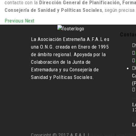
contacto con la
Dirección General de Planificación, Formac
Consejería de Sanidad y Políticas Sociales
, según precisa 
Previous
Next
Conta
La Asociación Extremeña A.F.A.L es
una O.N.G. creada en Enero de 1995
de ámbito regional. Apoyada por la
Colaboración de la Junta de
Extremadura y su Consejería de
C
Sanidad y Políticas Sociales.
(
H
L
1
H
L
Copyright © 2017
A.F.A.L.
|
Aviso legal y polític