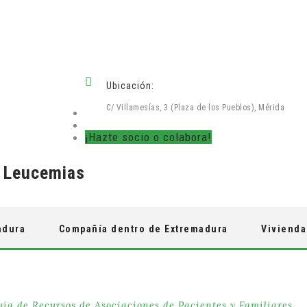
Ubicación:
C/ Villamesías, 3 (Plaza de los Pueblos), Mérida
¡Hazte socio o colabora!
e Leucemias
adura
Compañía dentro de Extremadura
Vivienda
uía de Recursos de Asociaciones de Pacientes y Familiares