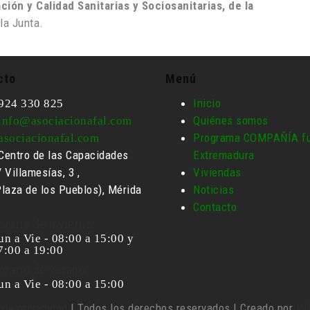
ión y Calidad Sanitarias y Sociosanitarias, de la
la Junta.
cto
Menú
Inicio
924 330 825
Quiénes somos
info@asociacionafal.com
Programa COMPAÑÍA fu
asociacionafal.com
Centro de las Capacidades
Extremadura
/ Villamesías, 3 ,
Viviendas
Plaza de los Pueblos), Mérida
Noticias
Contacto
orario de invierno:
un a Vie - 08:00 a 15:00 y
7:00 a 19:00
orario de verano:
un a Vie - 08:00 a 15:00
a de privacidad
| Todos los derechos reservados | Creado por
IN