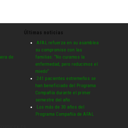
Últimas noticias
AFAL refuerza en su asamblea
su compromiso con las
era de
familias: “No curamos la
enfermedad, pero reducimos el
miedo”
241 pacientes extremeños se
han beneficiado del Programa
Compañía durante el primer
semestre del año
Los más de 30 años del
Programa Compañía de AFAL
FORTICEX.ES