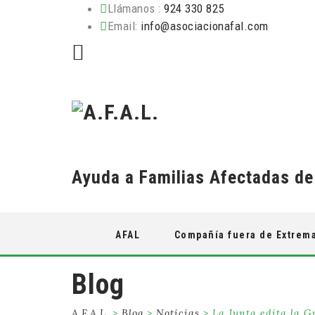
Llámanos :
924 330 825
Email:
info@asociacionafal.com
Ayuda a Familias Afectadas d
Skip
AFAL
Compañía fuera de Extrem
to
content
Blog
A.F.A.L.
>
Blog
>
Noticias
>
La Junta edita la G