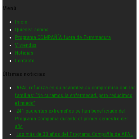
Menú
Inicio
Quiénes somos
Programa COMPAÑÍA fuera de Extremadura
Viviendas
Noticias
Contacto
Últimas noticias
AFAL refuerza en su asamblea su compromiso con las
familias: “No curamos la enfermedad, pero reducimos
el miedo”
241 pacientes extremeños se han beneficiado del
Programa Compañía durante el primer semestre del
año
Los más de 30 años del Programa Compañía de AFAL