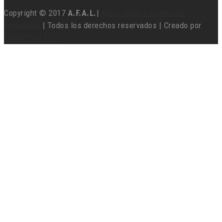
Copyright © 2017
A.F.A.L.
|
Aviso legal y política de
privacidad
| Todos los derechos reservados | Creado por
INFORTICEX.ES