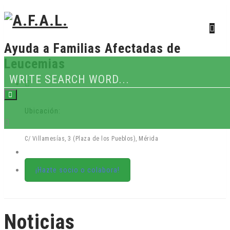
Ayuda a Familias Afectadas de
Leucemias
Ubicación:
C/ Villamesías, 3 (Plaza de los Pueblos), Mérida
¡Hazte socio o colabora!
Skip
Noticias
to
content