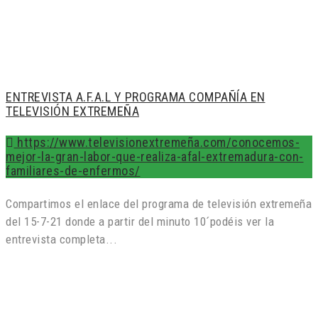
ENTREVISTA A.F.A.L Y PROGRAMA COMPAÑÍA EN
TELEVISIÓN EXTREMEÑA
https://www.televisionextremeña.com/conocemos-
mejor-la-gran-labor-que-realiza-afal-extremadura-con-
familiares-de-enfermos/
Compartimos el enlace del programa de televisión extremeña
del 15-7-21 donde a partir del minuto 10´podéis ver la
entrevista completa...