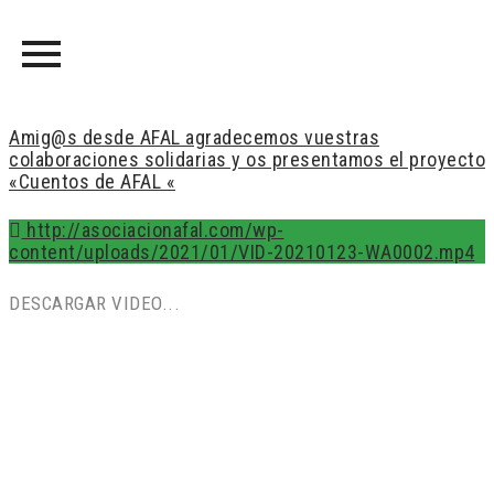
Amig@s desde AFAL agradecemos vuestras
colaboraciones solidarias y os presentamos el proyecto
«Cuentos de AFAL «
http://asociacionafal.com/wp-
content/uploads/2021/01/VID-20210123-WA0002.mp4
DESCARGAR VIDEO...